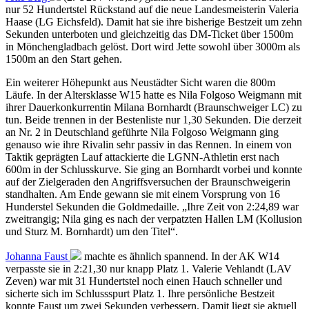
nur 52 Hundertstel Rückstand auf die neue Landesmeisterin Valeria
Haase (LG Eichsfeld). Damit hat sie ihre bisherige Bestzeit um zehn
Sekunden unterboten und gleichzeitig das DM-Ticket über 1500m
in Mönchengladbach gelöst. Dort wird Jette sowohl über 3000m als
1500m an den Start gehen.
Ein weiterer Höhepunkt aus Neustädter Sicht waren die 800m
Läufe. In der Altersklasse W15 hatte es Nila Folgoso Weigmann mit
ihrer Dauerkonkurrentin Milana Bornhardt (Braunschweiger LC) zu
tun. Beide trennen in der Bestenliste nur 1,30 Sekunden. Die derzeit
an Nr. 2 in Deutschland geführte Nila Folgoso Weigmann ging
genauso wie ihre Rivalin sehr passiv in das Rennen. In einem von
Taktik geprägten Lauf attackierte die LGNN-Athletin erst nach
600m in der Schlusskurve. Sie ging an Bornhardt vorbei und konnte
auf der Zielgeraden den Angriffsversuchen der Braunschweigerin
standhalten. Am Ende gewann sie mit einem Vorsprung von 16
Hunderstel Sekunden die Goldmedaille. „Ihre Zeit von 2:24,89 war
zweitrangig; Nila ging es nach der verpatzten Hallen LM (Kollusion
und Sturz M. Bornhardt) um den Titel“.
Johanna Faust
machte es ähnlich spannend. In der AK W14
verpasste sie in 2:21,30 nur knapp Platz 1. Valerie Vehlandt (LAV
Zeven) war mit 31 Hundertstel noch einen Hauch schneller und
sicherte sich im Schlussspurt Platz 1. Ihre persönliche Bestzeit
konnte Faust um zwei Sekunden verbessern. Damit liegt sie aktuell